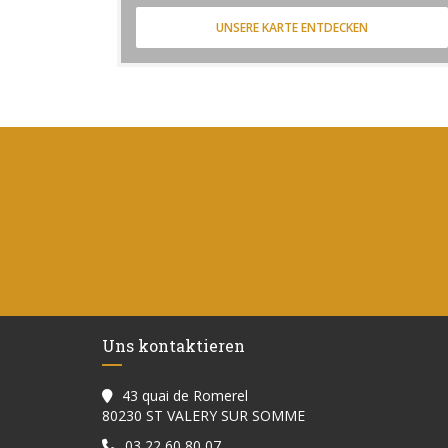
UNSERE KARTE ENTDECKEN
Uns kontaktieren
43 quai de Romerel
((öffnet ein neues Fen
80230 ST VALERY SUR SOMME
03 22 60 80 07