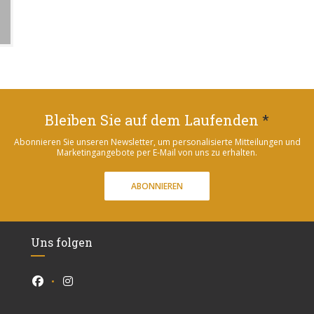
Bleiben Sie auf dem Laufenden
*
Abonnieren Sie unseren Newsletter, um personalisierte Mitteilungen und
Marketingangebote per E-Mail von uns zu erhalten.
ABONNIEREN
Uns folgen
Facebook ((öffnet ein neues Fenster))
Instagram ((öffnet ein neues Fenster))
ster))