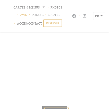
Personnalisation de vos choix en matière de cookies
CARTES & MENUS
PHOTOS
Le 43
((OUVRE UNE NOUVELLE FENÊTR
AVIS
PRESSE
L'HÔTEL
FR
Facebook ((ouvre u
Instagram ((o
RÉSERVER
ACCÈS/CONTACT