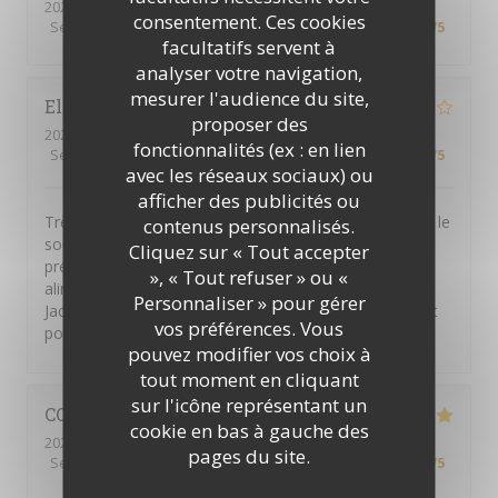
2024-02-14
- 12:30 - Couverts 2
consentement. Ces cookies
Service
:
4
/5
Ambiance
:
3
/5
Cuisine
:
4
/5
Qualité / Prix
:
2
/5
facultatifs servent à
analyser votre navigation,
mesurer l'audience du site,
Elodie
M
proposer des
2024-02-10
- 19:30 - Couverts 2
fonctionnalités (ex : en lien
Service
:
4
/5
Ambiance
:
2
/5
Cuisine
:
1
/5
Qualité / Prix
:
1
/5
avec les réseaux sociaux) ou
afficher des publicités ou
Très belle salle avec une jolie décoration. Service avec le
contenus personnalisés.
sourire et personnel agréable. Le repas est joliment
Cliquez sur « Tout accepter
présenté, mais nous avons eu une intoxication
», « Tout refuser » ou «
alimentaire dans la nuit à cause du tartare de saint
Personnaliser » pour gérer
Jacques, seul plat en commun à ce mon conjoint. C’est
vos préférences. Vous
pour cette raison que je laisse cette note.
pouvez modifier vos choix à
tout moment en cliquant
sur l'icône représentant un
CORINNE
S
cookie en bas à gauche des
2024-01-05
- 12:45 - Couverts 2
pages du site.
Service
:
5
/5
Ambiance
:
4
/5
Cuisine
:
5
/5
Qualité / Prix
:
4
/5