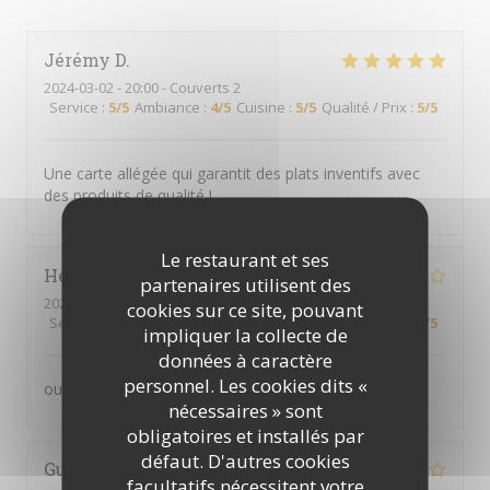
Jérémy
D
2024-03-02
- 20:00 - Couverts 2
Service
:
5
/5
Ambiance
:
4
/5
Cuisine
:
5
/5
Qualité / Prix
:
5
/5
Une carte allégée qui garantit des plats inventifs avec
des produits de qualité !
Le restaurant et ses
Heribert
T
partenaires utilisent des
2024-02-22
- 19:15 - Couverts 2
cookies sur ce site, pouvant
Service
:
5
/5
Ambiance
:
4
/5
Cuisine
:
5
/5
Qualité / Prix
:
4
/5
impliquer la collecte de
données à caractère
personnel. Les cookies dits «
oui je recommande
nécessaires » sont
obligatoires et installés par
défaut. D'autres cookies
Guy
D
facultatifs nécessitent votre