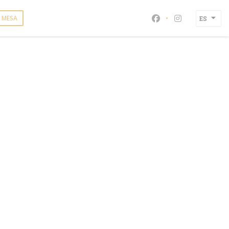
 MESA
ES
Facebook ((abre en
Instagram ((