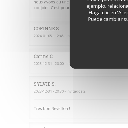
nous avons eu une intoxication alimentaire dans la
ejemplo, relacion
conjoint. C’est pour cette raison que je laisse cette
Haga clic en 'Ace
Puede cambiar sus
CORINNE
S
2024-01-05
- 12:45 - Invitados 2
Carine
C
2023-12-31
- 20:00 - Invitados 2
SYLVIE
S
2023-12-31
- 20:30 - Invitados 2
Très bon Réveillon !