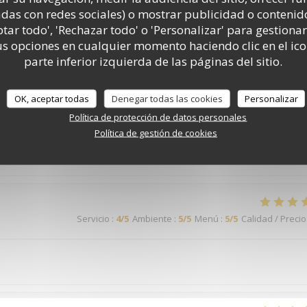
 nuit à cause du tartare de saint Jacques, seul plat en commun à ce 
adas con redes sociales) o mostrar publicidad o contenid
 note.
ptar todo', 'Rechazar todo' o 'Personalizar' para gestionar
 opciones en cualquier momento haciendo clic en el ico
parte inferior izquierda de las páginas del sitio.
Servicio
:
5
/5
Ambiente
:
4
/5
Menú
:
5
/5
Calidad / Precio
OK, aceptar todas
Denegar todas las cookies
Personalizar
Política de protección de datos personales
Política de gestión de cookies
Servicio
:
3
/5
Ambiente
:
4
/5
Menú
:
4
/5
Calidad / Precio
Servicio
:
4
/5
Ambiente
:
5
/5
Menú
:
5
/5
Calidad / Precio