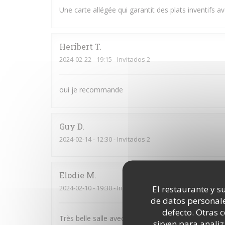
Une carte allégée qui garantit des plats inventifs av
Heribert
T
2024-02-22
- 19:15 - Invitados 2
oui je recommande
Guy
D
2024-02-14
- 12:30 - Invitados 2
Elodie
M
El restaurante y su
2024-02-10
- 19:30 - Invitados 2
de datos personale
defecto. Otras 
Très belle salle avec une jolie décoration. Service 
sirven para analiz