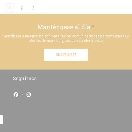
1
2
3
Manténgase al día
*
Suscríbase a nuestro boletín para recibir comunicaciones personalizadas y
ofertas de marketing por correo electrónico.
SUSCRIBIRSE
Seguirnos
Facebook ((abre en una nueva ventana))
Instagram ((abre en una nueva ventana))
entana))