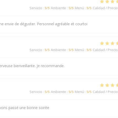
Servicio
:
5
/5
Ambiente
:
5
/5
Menú
:
5
/5
Calidad / Precio
ne envie de déguster. Personnel agréable et courtoi
Servicio
:
5
/5
Ambiente
:
5
/5
Menú
:
5
/5
Calidad / Precio
Serveuse bienveillante. Je recommande.
Servicio
:
5
/5
Ambiente
:
5
/5
Menú
:
5
/5
Calidad / Precio
 Avons passé une bonne soirée