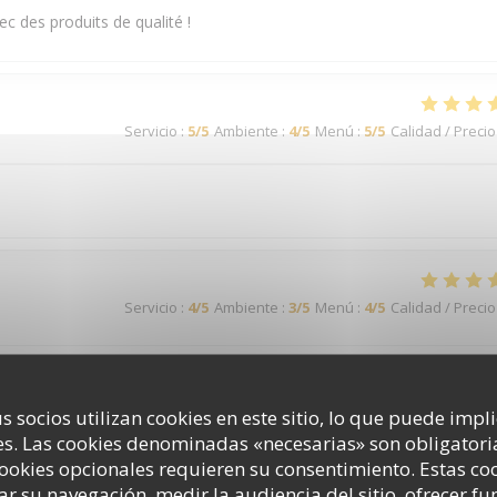
ec des produits de qualité !
Servicio
:
5
/5
Ambiente
:
4
/5
Menú
:
5
/5
Calidad / Precio
Servicio
:
4
/5
Ambiente
:
3
/5
Menú
:
4
/5
Calidad / Precio
s socios utilizan cookies en este sitio, lo que puede impl
Servicio
:
4
/5
Ambiente
:
2
/5
Menú
:
1
/5
Calidad / Precio
s. Las cookies denominadas «necesarias» son obligatoria
cookies opcionales requieren su consentimiento. Estas co
avec le sourire et personnel agréable. Le repas est joliment présenté, 
ar su navegación, medir la audiencia del sitio, ofrecer f