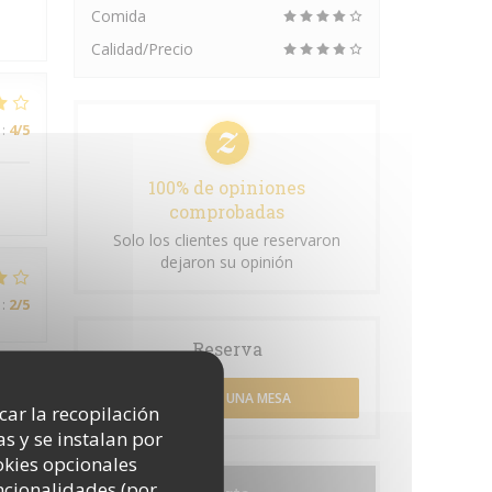
Comida
Calidad/Precio
:
4
/5
100% de opiniones
comprobadas
Solo los clientes que reservaron
dejaron su opinión
:
2
/5
Reserva
RESERVAR UNA MESA
icar la recopilación
:
1
/5
s y se instalan por
okies opcionales
mais
uncionalidades (por