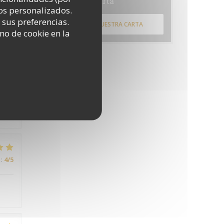
Carta
mon
os personalizados.
 sus preferencias.
DESCUBRIR NUESTRA CARTA
no de cookie en la
:
4
/5
:
4
/5
:
4
/5